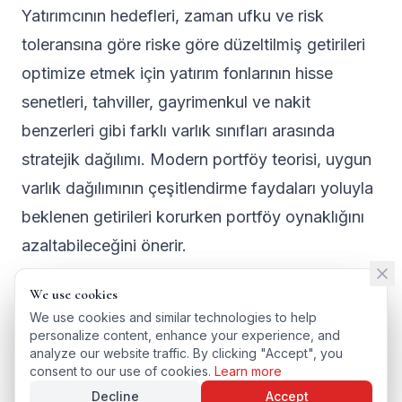
Yatırımcının hedefleri, zaman ufku ve risk
toleransına göre riske göre düzeltilmiş getirileri
optimize etmek için yatırım fonlarının hisse
senetleri, tahviller, gayrimenkul ve nakit
benzerleri gibi farklı varlık sınıfları arasında
stratejik dağılımı. Modern portföy teorisi, uygun
varlık dağılımının çeşitlendirme faydaları yoluyla
beklenen getirileri korurken portföy oynaklığını
azaltabileceğini önerir.
We use cookies
We use cookies
We use cookies and similar technologies to help
We use cookies and similar technologies to help
personalize content, enhance your experience, and
personalize content, enhance your experience, and
← BACK TO GLOSSARY
analyze our website traffic. By clicking "Accept", you
analyze our website traffic. By clicking "Accept", you
TÜRKÇE VERSIYONU
consent to our use of cookies.
consent to our use of cookies.
Learn more
Learn more
Decline
Decline
Accept
Accept