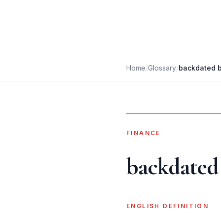
Home
/
Glossary
/
backdated bi
FINANCE
backdated 
ENGLISH DEFINITION