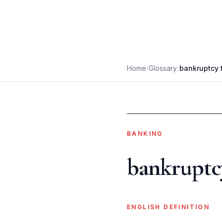
Home
/
Glossary
/
bankruptcy 
BANKING
bankruptc
ENGLISH DEFINITION