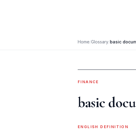
Home
/
Glossary
/
basic docu
FINANCE
basic doc
ENGLISH DEFINITION