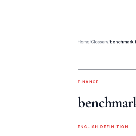
Home
/
Glossary
/
benchmark 
FINANCE
benchmark
ENGLISH DEFINITION