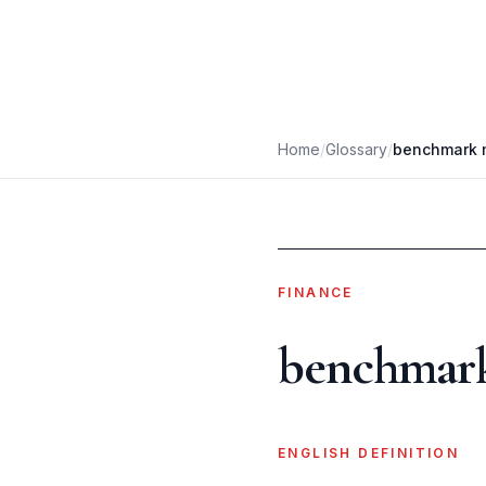
Home
/
Glossary
/
benchmark 
FINANCE
benchmar
ENGLISH DEFINITION