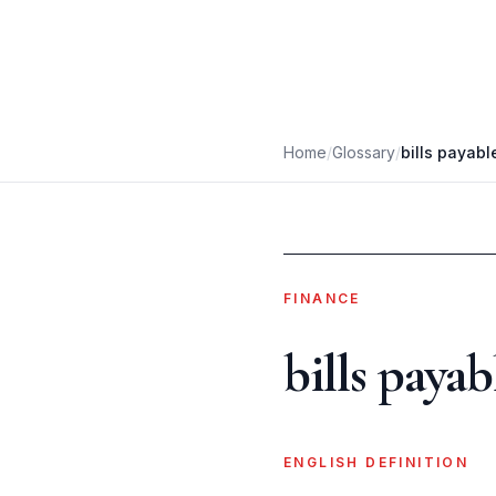
Home
/
Glossary
/
bills payabl
FINANCE
bills payab
ENGLISH DEFINITION