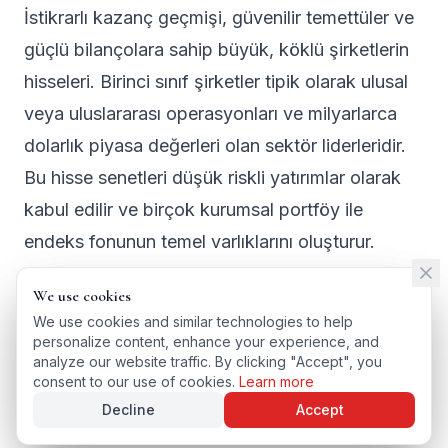
İstikrarlı kazanç geçmişi, güvenilir temettüler ve
güçlü bilançolara sahip büyük, köklü şirketlerin
hisseleri. Birinci sınıf şirketler tipik olarak ulusal
veya uluslararası operasyonları ve milyarlarca
dolarlık piyasa değerleri olan sektör liderleridir.
Bu hisse senetleri düşük riskli yatırımlar olarak
kabul edilir ve birçok kurumsal portföy ile
endeks fonunun temel varlıklarını oluşturur.
We use cookies
We use cookies
We use cookies and similar technologies to help
We use cookies and similar technologies to help
personalize content, enhance your experience, and
personalize content, enhance your experience, and
← BACK TO GLOSSARY
analyze our website traffic. By clicking "Accept", you
analyze our website traffic. By clicking "Accept", you
TÜRKÇE VERSIYONU
consent to our use of cookies.
consent to our use of cookies.
Learn more
Learn more
Decline
Decline
Accept
Accept