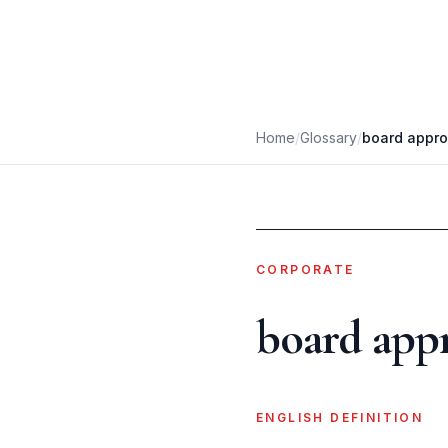
Home
/
Glossary
/
board appro
CORPORATE
board appr
ENGLISH DEFINITION