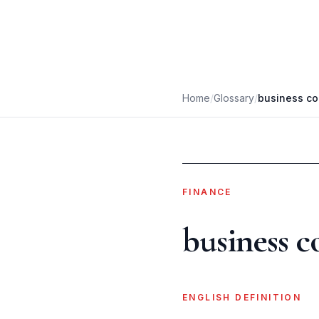
Home
/
Glossary
/
business co
FINANCE
business 
ENGLISH DEFINITION