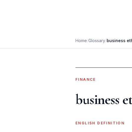
Home
/
Glossary
/
business et
FINANCE
business e
ENGLISH DEFINITION