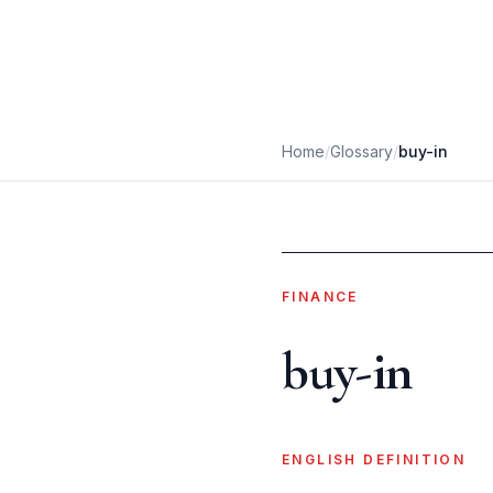
Home
/
Glossary
/
buy-in
FINANCE
buy-in
ENGLISH DEFINITION