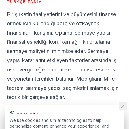
TÜRKÇE TANIM
Bir şirketin faaliyetlerini ve büyümesini finanse
etmek için kullandığı borç ve özkaynak
finansmanı karışımı. Optimal sermaye yapısı,
finansal esnekliği korurken ağırlıklı ortalama
sermaye maliyetini minimize eder. Sermaye
yapısı kararlarını etkileyen faktörler arasında iş
riski, vergi değerlendirmeleri, finansal esneklik
ve yönetim tercihleri bulunur. Modigliani-Miller
teoremi sermaye yapısı seçimlerini anlamak için
teorik bir çerçeve sağlar.
We use cookies
We use cookies
We use cookies and similar technologies to help
We use cookies and similar technologies to help
personalize content, enhance your experience, and
personalize content, enhance your experience, and
← BACK TO GLOSSARY