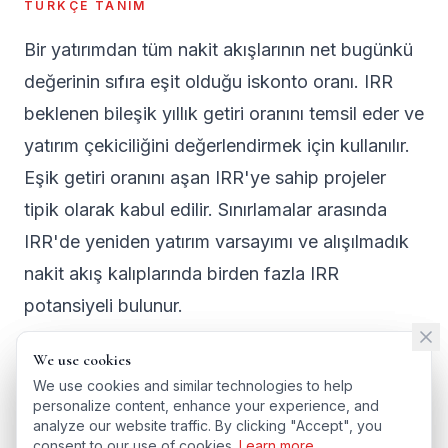
TÜRKÇE TANIM
Bir yatırımdan tüm nakit akışlarının net bugünkü
değerinin sıfıra eşit olduğu iskonto oranı. IRR
beklenen bileşik yıllık getiri oranını temsil eder ve
yatırım çekiciliğini değerlendirmek için kullanılır.
Eşik getiri oranını aşan IRR'ye sahip projeler
tipik olarak kabul edilir. Sınırlamalar arasında
IRR'de yeniden yatırım varsayımı ve alışılmadık
nakit akış kalıplarında birden fazla IRR
potansiyeli bulunur.
We use cookies
We use cookies
We use cookies and similar technologies to help
We use cookies and similar technologies to help
personalize content, enhance your experience, and
personalize content, enhance your experience, and
← BACK TO GLOSSARY
analyze our website traffic. By clicking "Accept", you
analyze our website traffic. By clicking "Accept", you
TÜRKÇE VERSIYONU
consent to our use of cookies.
consent to our use of cookies.
Learn more
Learn more