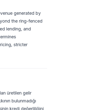
revenue generated by
eyond the ring-fenced
ed lending, and
termines
cing, stricter
n üretilen gelir
kkının bulunmadığı
in kredi değerliliğini