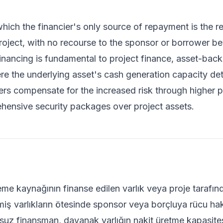
which the financier's only source of repayment is the 
project, with no recourse to the sponsor or borrower b
inancing is fundamental to project finance, asset-back
e the underlying asset's cash generation capacity de
rs compensate for the increased risk through higher pri
ensive security packages over project assets.
me kaynağının finanse edilen varlık veya proje tarafında
miş varlıkların ötesinde sponsor veya borçluya rücu ha
suz finansman, dayanak varlığın nakit üretme kapasitesin