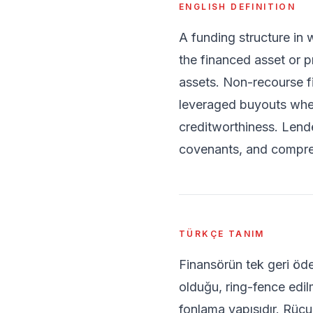
ENGLISH DEFINITION
A funding structure in 
the financed asset or 
assets. Non-recourse f
leveraged buyouts wher
creditworthiness. Lende
covenants, and compreh
TÜRKÇE TANIM
Finansörün tek geri öde
olduğu, ring-fence edil
fonlama yapısıdır. Rücu