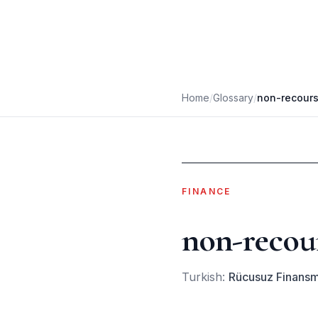
Home
/
Glossary
/
non-recours
FINANCE
non-recour
Turkish:
Rücusuz Finans