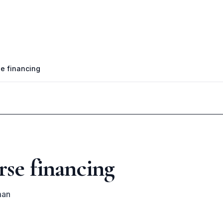
e financing
se financing
man