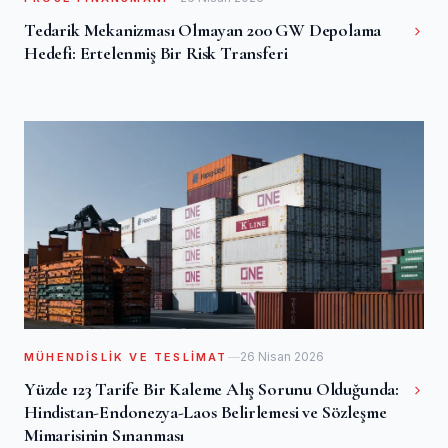
Tedarik Mekanizması Olmayan 200 GW Depolama
Hedefi: Ertelenmiş Bir Risk Transferi
26 Nisan 2026
MÜHENDISLIK VE TESLIMAT
Yüzde 123 Tarife Bir Kaleme Alış Sorunu Olduğunda:
Hindistan-Endonezya-Laos Belirlemesi ve Sözleşme
Mimarisinin Sınanması