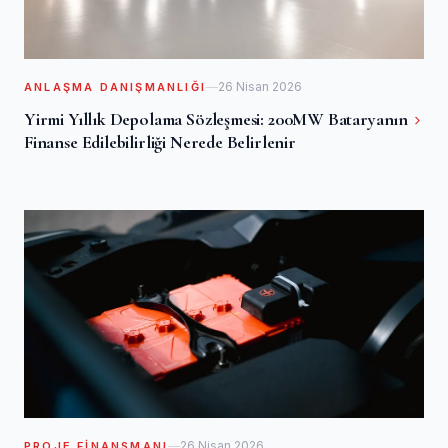
26 Nisan 2026
ANLAŞMA DANIŞMANLIĞI
Yirmi Yıllık Depolama Sözleşmesi: 200MW Bataryanın
Finanse Edilebilirliği Nerede Belirlenir
26 Nisan 2026
PROJE FINANSMANI