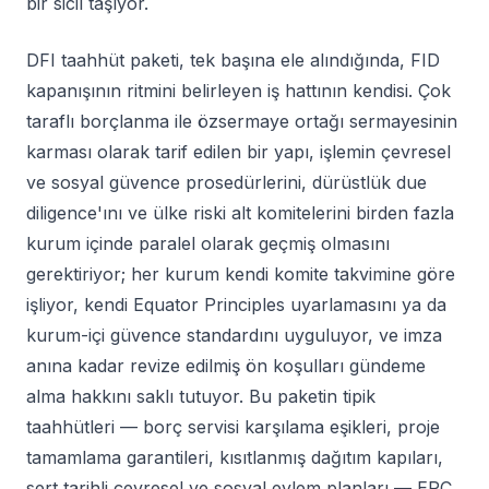
bir sicil taşıyor.
DFI taahhüt paketi, tek başına ele alındığında, FID
kapanışının ritmini belirleyen iş hattının kendisi. Çok
taraflı borçlanma ile özsermaye ortağı sermayesinin
karması olarak tarif edilen bir yapı, işlemin çevresel
ve sosyal güvence prosedürlerini, dürüstlük due
diligence'ını ve ülke riski alt komitelerini birden fazla
kurum içinde paralel olarak geçmiş olmasını
gerektiriyor; her kurum kendi komite takvimine göre
işliyor, kendi Equator Principles uyarlamasını ya da
kurum-içi güvence standardını uyguluyor, ve imza
anına kadar revize edilmiş ön koşulları gündeme
alma hakkını saklı tutuyor. Bu paketin tipik
taahhütleri — borç servisi karşılama eşikleri, proje
tamamlama garantileri, kısıtlanmış dağıtım kapıları,
sert tarihli çevresel ve sosyal eylem planları — EPC