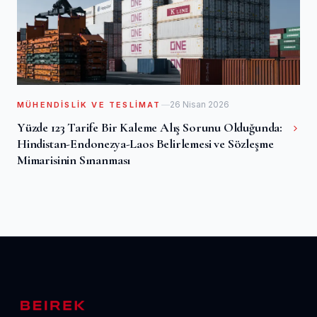
26 Nisan 2026
MÜHENDISLIK VE TESLIMAT
Yüzde 123 Tarife Bir Kaleme Alış Sorunu Olduğunda:
Hindistan-Endonezya-Laos Belirlemesi ve Sözleşme
Mimarisinin Sınanması