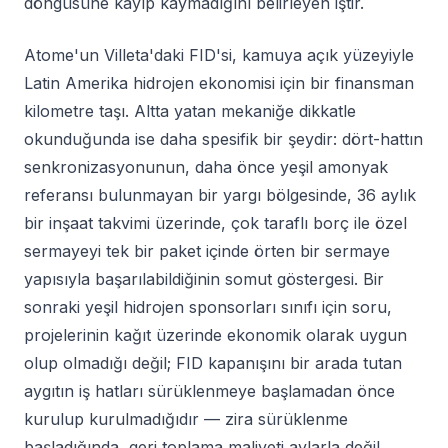
döngüsüne kayıp kaymadığını belirleyen iştir.
Atome'un Villeta'daki FID'si, kamuya açık yüzeyiyle
Latin Amerika hidrojen ekonomisi için bir finansman
kilometre taşı. Altta yatan mekaniğe dikkatle
okunduğunda ise daha spesifik bir şeydir: dört-hattın
senkronizasyonunun, daha önce yeşil amonyak
referansı bulunmayan bir yargı bölgesinde, 36 aylık
bir inşaat takvimi üzerinde, çok taraflı borç ile özel
sermayeyi tek bir paket içinde örten bir sermaye
yapısıyla başarılabildiğinin somut göstergesi. Bir
sonraki yeşil hidrojen sponsorları sınıfı için soru,
projelerinin kağıt üzerinde ekonomik olarak uygun
olup olmadığı değil; FID kapanışını bir arada tutan
aygıtın iş hatları sürüklenmeye başlamadan önce
kurulup kurulmadığıdır — zira sürüklenme
başladığında, geri toplama maliyeti aylarla değil,