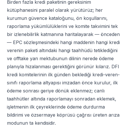
Birden fazla kredi paketinin gereksinim
kütüphanesini paralel olarak yürütürüz; her
kurumun güvence kataloğunu, ön koşullarını,
raporlama yükümlülüklerini ve komite takvimini tek
bir izlenebilirlik katmanına haritalayarak — önceden
— EPC sözleşmesindeki hangi maddenin hangi kredi
verenin paketi altındaki hangi taahhüdü tetiklediğini
ve offtake yan mektubunun dilinin nerede ödeme
planıyla hizalanması gerektiğini görünür kılarız. DFI
kredi komitelerinin ilk günden beklediği kredi-veren-
sınıfı raporlama altyapısı imzadan önce kurulur, ilk
ödeme sonrası geriye dönük eklenmez; canlı
taahhütler altında raporlamayı sonradan eklemek,
işletmenin ilk çeyreklerinde ödeme durdurma
bildirimi ve özsermaye köprüsü çağrısı üreten arıza
modunun ta kendisidir.