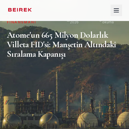
TÜM YAZILAR
KALKINMA
26 Nisan
9
dk
FINANSMANI
2026
okuma
ANA SAYFA
Atome'un 665 Milyon Dolarlık
Villeta FID'si: Manşetin Altındaki
HAKKIMIZDA
Sıralama Kapanışı
HIZMETLER
SEKTÖRLER
PERSPEKTIFLER
SÖZLÜK
İLETIŞIM