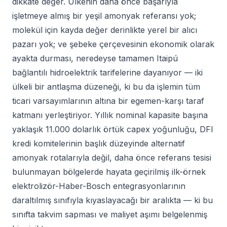
dikkate değer. Ülkenin daha önce başarıyla
işletmeye almış bir yeşil amonyak referansı yok;
molekül için kayda değer derinlikte yerel bir alıcı
pazarı yok; ve şebeke çerçevesinin ekonomik olarak
ayakta durması, neredeyse tamamen Itaipú
bağlantılı hidroelektrik tarifelerine dayanıyor — iki
ülkeli bir antlaşma düzeneği, ki bu da işlemin tüm
ticari varsayımlarının altına bir egemen-karşı taraf
katmanı yerleştiriyor. Yıllık nominal kapasite başına
yaklaşık 11.000 dolarlık örtük capex yoğunluğu, DFI
kredi komitelerinin başlık düzeyinde alternatif
amonyak rotalarıyla değil, daha önce referans tesisi
bulunmayan bölgelerde hayata geçirilmiş ilk-örnek
elektrolizör-Haber-Bosch entegrasyonlarının
daraltılmış sınıfıyla kıyaslayacağı bir aralıkta — ki bu
sınıfta takvim sapması ve maliyet aşımı belgelenmiş