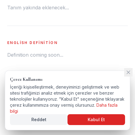
Tanım yakında eklenecek...
ENGLISH DEFINITION
Definition coming soon...
Çerez Kullanımı
Çerez Kullanımı
← SÖZLÜĞE DÖN
İçeriği kişiselleştirmek, deneyiminizi geliştirmek ve web
İçeriği kişiselleştirmek, deneyiminizi geliştirmek ve web
sitesi trafiğimizi analiz etmek için çerezler ve benzer
sitesi trafiğimizi analiz etmek için çerezler ve benzer
ENGLISH VERSION
teknolojiler kullanıyoruz. "Kabul Et" seçeneğine tıklayarak
teknolojiler kullanıyoruz. "Kabul Et" seçeneğine tıklayarak
çerez kullanımımıza onay vermiş olursunuz.
çerez kullanımımıza onay vermiş olursunuz.
Daha fazla
Daha fazla
bilgi
bilgi
Reddet
Reddet
Kabul Et
Kabul Et