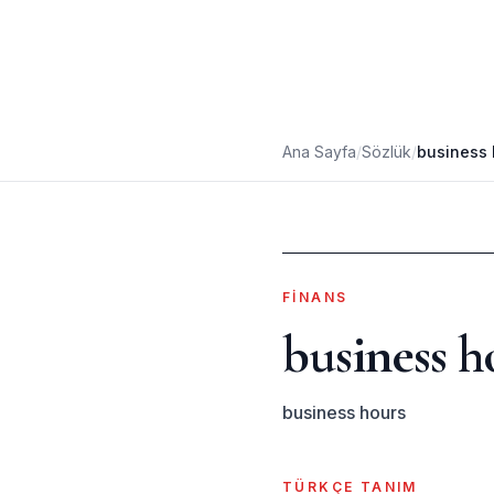
Ana Sayfa
/
Sözlük
/
business 
FINANS
business h
business hours
TÜRKÇE TANIM