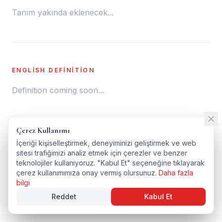
Tanım yakında eklenecek...
ENGLISH DEFINITION
Definition coming soon...
Çerez Kullanımı
Çerez Kullanımı
← SÖZLÜĞE DÖN
İçeriği kişiselleştirmek, deneyiminizi geliştirmek ve web
İçeriği kişiselleştirmek, deneyiminizi geliştirmek ve web
sitesi trafiğimizi analiz etmek için çerezler ve benzer
sitesi trafiğimizi analiz etmek için çerezler ve benzer
ENGLISH VERSION
teknolojiler kullanıyoruz. "Kabul Et" seçeneğine tıklayarak
teknolojiler kullanıyoruz. "Kabul Et" seçeneğine tıklayarak
çerez kullanımımıza onay vermiş olursunuz.
çerez kullanımımıza onay vermiş olursunuz.
Daha fazla
Daha fazla
bilgi
bilgi
Reddet
Reddet
Kabul Et
Kabul Et