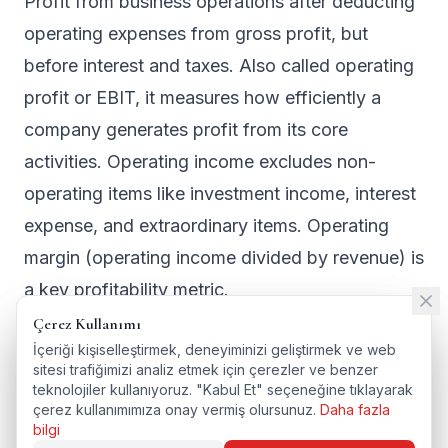
Profit from business operations after deducting
operating expenses from gross profit, but
before interest and taxes. Also called operating
profit or EBIT, it measures how efficiently a
company generates profit from its core
activities. Operating income excludes non-
operating items like investment income, interest
expense, and extraordinary items. Operating
margin (operating income divided by revenue) is
a key profitability metric.
Çerez Kullanımı
Çerez Kullanımı
İçeriği kişiselleştirmek, deneyiminizi geliştirmek ve web
İçeriği kişiselleştirmek, deneyiminizi geliştirmek ve web
sitesi trafiğimizi analiz etmek için çerezler ve benzer
sitesi trafiğimizi analiz etmek için çerezler ve benzer
teknolojiler kullanıyoruz. "Kabul Et" seçeneğine tıklayarak
teknolojiler kullanıyoruz. "Kabul Et" seçeneğine tıklayarak
← SÖZLÜĞE DÖN
çerez kullanımımıza onay vermiş olursunuz.
çerez kullanımımıza onay vermiş olursunuz.
Daha fazla
Daha fazla
ENGLISH VERSION
bilgi
bilgi